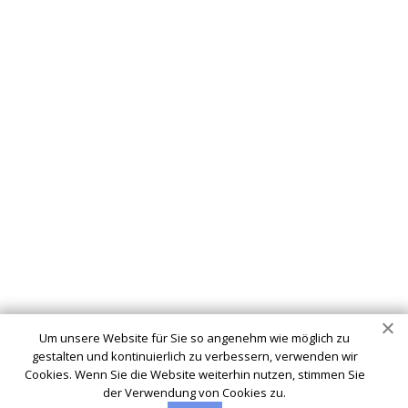
Schlüsseldienst
info@schluesseldienst-nuembrecht-24.de
Startseite
Einsatzgebiete
Kontakte
Partner
Impressum
Wir sind Ihr vertrauenswürdiger Partner für professionelle
Schlüsseldienstleistungen in Nümbrecht. Ob Sie sich
ausgesperrt haben, ein defektes Schloss haben oder Ihre
Um unsere Website für Sie so angenehm wie möglich zu
Sicherheit verbessern möchten - wir sind hier, um Ihnen zu
gestalten und kontinuierlich zu verbessern, verwenden wir
helfen.
Cookies. Wenn Sie die Website weiterhin nutzen, stimmen Sie
der Verwendung von Cookies zu.