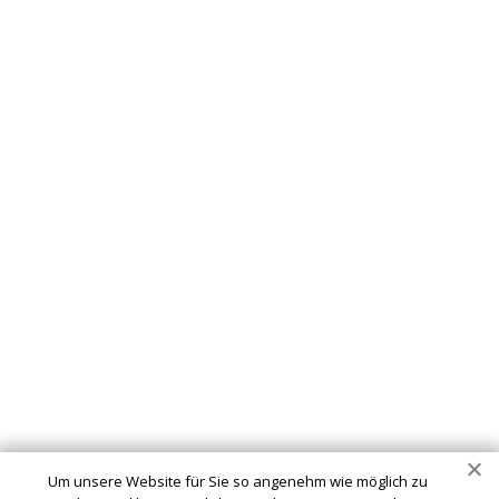
Schlüsseldienst
info@schluesseldienst-nuembrecht-24.de
Startseite
Einsatzgebiete
Kontakte
Partner
Impressum
Wir sind Ihr vertrauenswürdiger Partner für professionelle
Schlüsseldienstleistungen in Nümbrecht. Ob Sie sich
ausgesperrt haben, ein defektes Schloss haben oder Ihre
Um unsere Website für Sie so angenehm wie möglich zu