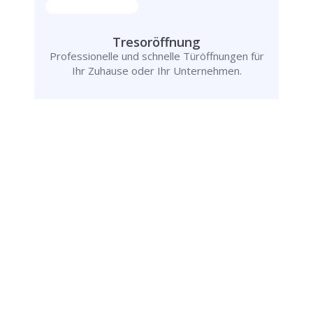
Tresoröffnung
Professionelle und schnelle Türöffnungen für
Ihr Zuhause oder Ihr Unternehmen.
Rufen Sie uns jetzt an und
lassen Sie
uns Ihr Problem lösen!